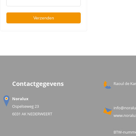
Contactgegevens
Raoul de Kan
Noralux
Ospelseweg 23
info@noralu
6031 AK NEDERWEERT
www.noralux
BTW-nummer