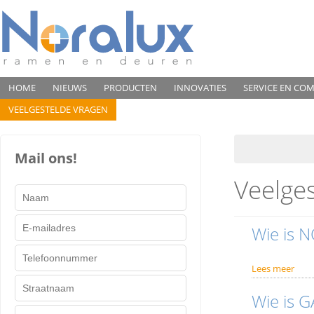
HOME
NIEUWS
PRODUCTEN
INNOVATIES
SERVICE EN CO
VEELGESTELDE VRAGEN
CONTACT
BEKIJK HIER ONS INTERIEUR
Mail ons!
Veelge
Wie is N
Lees meer
Wie is G