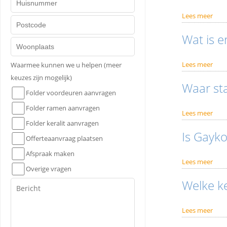
Lees meer
Wat is e
Lees meer
Waarmee kunnen we u helpen (meer
keuzes zijn mogelijk)
Waar sta
Folder voordeuren aanvragen
Folder ramen aanvragen
Lees meer
Folder keralit aanvragen
Is Gayko
Offerteaanvraag plaatsen
Afspraak maken
Lees meer
Overige vragen
Welke k
Lees meer