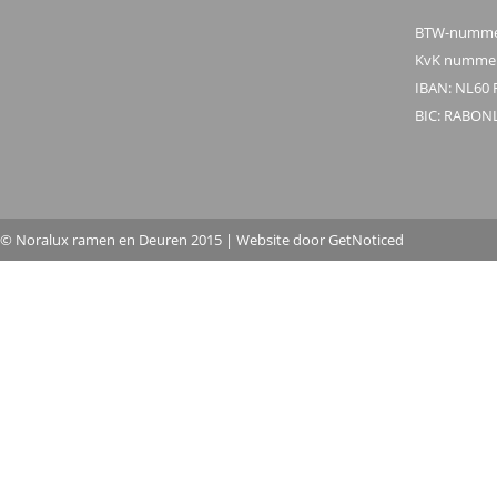
BTW-nummer
KvK nummer
IBAN: NL60 
BIC: RABON
© Noralux ramen en Deuren 2015 | Website door
GetNoticed